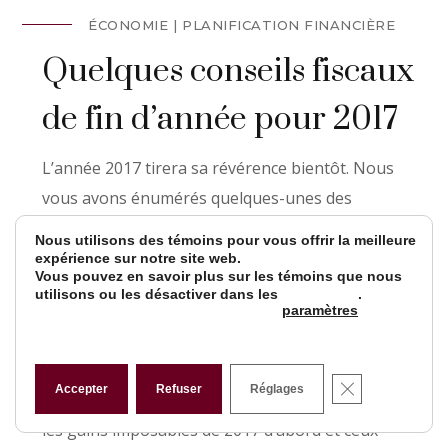
ÉCONOMIE
PLANIFICATION FINANCIÈRE
Quelques conseils fiscaux
de fin d’année pour 2017
L’année 2017 tirera sa révérence bientôt. Nous
vous avons énumérés quelques-unes des
stratégies de planification fiscale de fin d’année
Nous utilisons des témoins pour vous offrir la meilleure
pour réduire vos impôts.
expérience sur notre site web.
Vous pouvez en savoir plus sur les témoins que nous
Réalisez vos pertes en
utilisons ou les désactiver dans les
.
paramètres
capital
CLOSE GDP
Accepter
Refuser
Réglages
Dans les placements non enregistrés, pour réduire
les gains imposables de 2017 d’abord et ceux