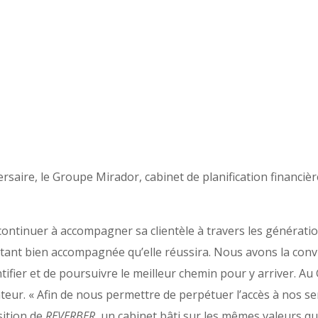
rsaire, le Groupe Mirador, cabinet de planification financiè
ontinuer à accompagner sa clientèle à travers les générati
étant bien accompagnée qu’elle réussira. Nous avons la convic
ifier et de poursuivre le meilleur chemin pour y arriver. Au 
ateur. « Afin de nous permettre de perpétuer l’accès à nos se
sition de
REVERBER
, un cabinet bâti sur les mêmes valeurs qu